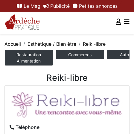
Le Mag
Publicité
Petites annonces
Accueil
Esthétique / Bien être
Reiki-libre
Restauration
Commerces
Auto /
Alimentation
Reiki-libre
Téléphone