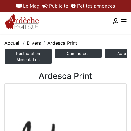
Le Mag
Publicité
Petites annonces
Accueil
Divers
Ardesca Print
Restauration
Commerces
Auto /
Alimentation
Ardesca Print